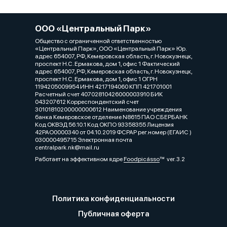
ООО «Центральный Парк»
Общество с ограниченной ответственностью
«Центральный Парк», ООО «Центральный Парк» Юр.
адрес 654007, РФ, Кемеровская область, г. Новокузнецк,
проспект Н.С. Ермакова, дом 1, офис 1 Фактический
адрес 654007, РФ, Кемеровская область, г. Новокузнецк,
проспект Н.С. Ермакова, дом 1, офис 1 ОГРН
1194205009954 ИНН 4217194060 КПП 421701001
Расчетный счет 40702810426000003910 БИК
043207612 Корреспондентский счет
30101810200000000612 Наименование учреждения
банка Кемеровское отделение N8615 ПАО СБЕРБАНК
Код ОКВЭД 56.10.1 Код ОКПО 93358355 Лицензия
42РАО0000340 от 04.10.2019 ФСРАР рег.номер (ЕГАИС )
030000495715 Электронная почта
centralpark.nk@mail.ru
Работает на эффективном ядре
Foodpicásso
ver. 3.2
Политика конфиденциальности
Публичная оферта