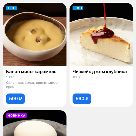
ТОП
ТОП
Банан мисо-карамель
Чизкейк джем клубника
180 г
150 г
банан, карамель, вишня, мисо-
крем
500 ₽
560 ₽
НОВИНКА