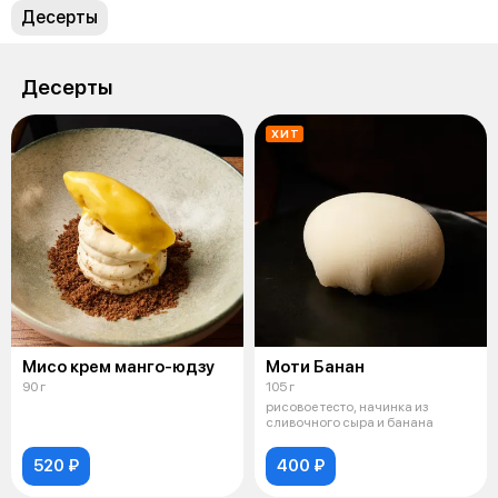
Десерты
Десерты
ХИТ
Мисо крем манго-юдзу
Моти Банан
90 г
105 г
рисовое тесто, начинка из
сливочного сыра и банана
520 ₽
400 ₽