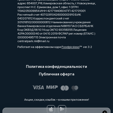
адрес 654007, РФ, Кемеровская область, г. Новокузнецк,
проспект Н.С. Ермакова, дом 1, офис 1 ОГРН
1194205009954 ИНН 4217194060 КПП 421701001
Расчетный счет 40702810426000003910 БИК
043207612 Корреспондентский счет
30101810200000000612 Наименование учреждения
банка Кемеровское отделение N8615 ПАО СБЕРБАНК
Код ОКВЭД 56.10.1 Код ОКПО 93358355 Лицензия
42РАО0000340 от 04.10.2019 ФСРАР рег.номер (ЕГАИС )
030000495715 Электронная почта
centralpark.nk@mail.ru
Работает на эффективном ядре
Foodpicásso
ver. 3.2
Политика конфиденциальности
Публичная оферта
Акции, скидки, кэшбэк − в нашем приложении!