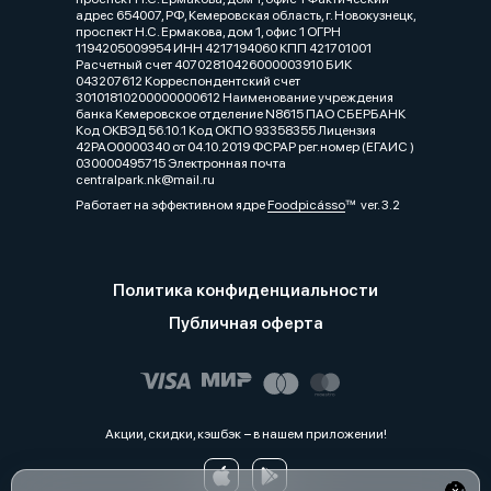
адрес 654007, РФ, Кемеровская область, г. Новокузнецк,
проспект Н.С. Ермакова, дом 1, офис 1 ОГРН
1194205009954 ИНН 4217194060 КПП 421701001
Расчетный счет 40702810426000003910 БИК
043207612 Корреспондентский счет
30101810200000000612 Наименование учреждения
банка Кемеровское отделение N8615 ПАО СБЕРБАНК
Код ОКВЭД 56.10.1 Код ОКПО 93358355 Лицензия
42РАО0000340 от 04.10.2019 ФСРАР рег.номер (ЕГАИС )
030000495715 Электронная почта
centralpark.nk@mail.ru
Работает на эффективном ядре
Foodpicásso
ver. 3.2
Политика конфиденциальности
Публичная оферта
Акции, скидки, кэшбэк − в нашем приложении!