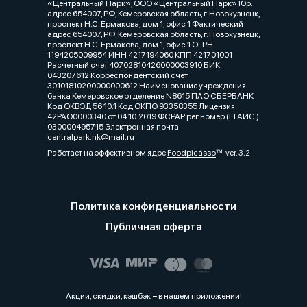
«Центральный Парк», ООО «Центральный Парк» Юр.
адрес 654007, РФ, Кемеровская область, г. Новокузнецк,
проспект Н.С. Ермакова, дом 1, офис 1 Фактический
адрес 654007, РФ, Кемеровская область, г. Новокузнецк,
проспект Н.С. Ермакова, дом 1, офис 1 ОГРН
1194205009954 ИНН 4217194060 КПП 421701001
Расчетный счет 40702810426000003910 БИК
043207612 Корреспондентский счет
30101810200000000612 Наименование учреждения
банка Кемеровское отделение N8615 ПАО СБЕРБАНК
Код ОКВЭД 56.10.1 Код ОКПО 93358355 Лицензия
42РАО0000340 от 04.10.2019 ФСРАР рег.номер (ЕГАИС )
030000495715 Электронная почта
centralpark.nk@mail.ru
Работает на эффективном ядре
Foodpicásso
ver. 3.2
Политика конфиденциальности
Публичная оферта
Акции, скидки, кэшбэк − в нашем приложении!