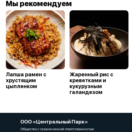
Мы рекомендуем
Лапша рамен с
Жаренный рис с
хрустящим
креветками и
цыпленком
кукурузным
галандезом
ООО «Центральный Парк»
Общество с ограниченной ответственностью