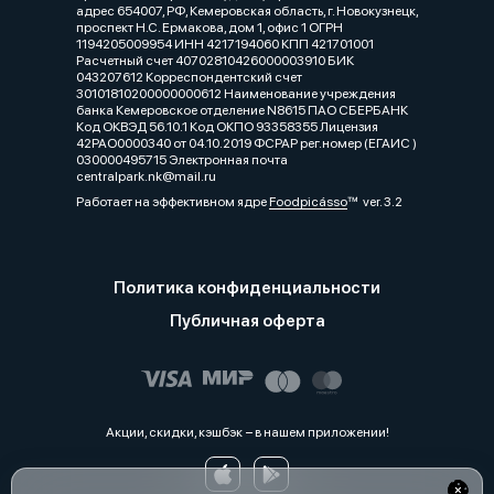
адрес 654007, РФ, Кемеровская область, г. Новокузнецк,
проспект Н.С. Ермакова, дом 1, офис 1 ОГРН
1194205009954 ИНН 4217194060 КПП 421701001
Расчетный счет 40702810426000003910 БИК
043207612 Корреспондентский счет
30101810200000000612 Наименование учреждения
банка Кемеровское отделение N8615 ПАО СБЕРБАНК
Код ОКВЭД 56.10.1 Код ОКПО 93358355 Лицензия
42РАО0000340 от 04.10.2019 ФСРАР рег.номер (ЕГАИС )
030000495715 Электронная почта
centralpark.nk@mail.ru
Работает на эффективном ядре
Foodpicásso
ver. 3.2
Политика конфиденциальности
Публичная оферта
Акции, скидки, кэшбэк − в нашем приложении!