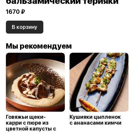
бальзамический терияки
1670 ₽
В корзину
Мы рекомендуем
Говяжьи щеки-
Кушияки цыпленок
карри с пюре из
с ананасами кимчи
цветной капусты с