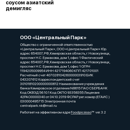
соусом азиатский
демигляс
ООО «Центральный Парк»
Общество с ограниченной ответственностью
«Центральный Парк», ООО «Центральный Парк» Юр.
адрес 654007, РФ, Кемеровская область, г. Новокузнецк,
проспект Н.С. Ермакова, дом 1, офис 1 Фактический
адрес 654007, РФ, Кемеровская область, г. Новокузнецк,
проспект Н.С. Ермакова, дом 1, офис 1 ОГРН
1194205009954 ИНН 4217194060 КПП 421701001
Расчетный счет 40702810426000003910 БИК
043207612 Корреспондентский счет
30101810200000000612 Наименование учреждения
банка Кемеровское отделение N8615 ПАО СБЕРБАНК
Код ОКВЭД 56.10.1 Код ОКПО 93358355 Лицензия
42РАО0000340 от 04.10.2019 ФСРАР рег.номер (ЕГАИС )
030000495715 Электронная почта
centralpark.nk@mail.ru
Работает на эффективном ядре
Foodpicásso
ver. 3.2