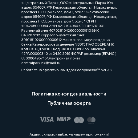
«Центральный Парк», ООО «Центральный Парк» Юр.
адрес 654007, РФ, Кемеровская область, г. Новокузнецк,
проспект Н.С. Ермакова, дом 1, офис 1 Фактический
адрес 654007, РФ, Кемеровская область, г. Новокузнецк,
проспект Н.С. Ермакова, дом 1, офис 1 ОГРН
1194205009954 ИНН 4217194060 КПП 421701001
Расчетный счет 40702810426000003910 БИК
043207612 Корреспондентский счет
30101810200000000612 Наименование учреждения
банка Кемеровское отделение N8615 ПАО СБЕРБАНК
Код ОКВЭД 56.10.1 Код ОКПО 93358355 Лицензия
42РАО0000340 от 04.10.2019 ФСРАР рег.номер (ЕГАИС )
030000495715 Электронная почта
centralpark.nk@mail.ru
Работает на эффективном ядре
Foodpicásso
ver. 3.2
Политика конфиденциальности
Публичная оферта
Акции, скидки, кэшбэк − в нашем приложении!